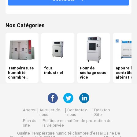
Nos Catégories
Température
four
Four de
appareil d
humidité
industriel
séchage sous
contrôle d
chambre
vide
altération
d'essai
superficiel
par les ag
accéléré U
Aperçu
Au sujet de
Contactez-
Desktop
nous
nous
Site
Plan du
Politique en matière de protection de
site
la vie privée
Qualité
Température humidité chambre d'essai
Usine De