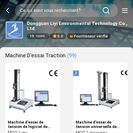
Dongguan Liyi Environmental Technology Co.,
Ltd.
19
5.0
Fournisseur vérifié
YEARS
Machine D'essai Traction
(99)
Machine d'essai de
Machine d'essai de
tension de logiciel de
tension universelle de
gestion par ordinateur
force
MOQ:
1 jeu
MOQ:
1 morceau