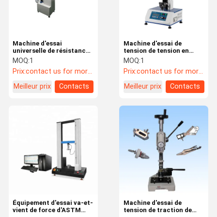
Machine d'essai
Machine d'essai de
universelle de résistance
tension de tension en
à la traction de film en
caoutchouc électronique
MOQ:
1
MOQ:
1
caoutchouc en plastique
de gant avec l'affichage
Prix:
contact us for more information
Prix:
contact us for more information
avec électrique
de force et d'élongation
Meilleur prix
Contacts
Meilleur prix
Contacts
À La Maison
Produits
Vidéos
À Propos De
Nous
Équipement d'essai va-et-
Machine d'essai de
vient de force d'ASTM
tension de traction de