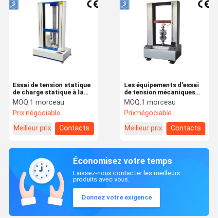
Essai de tension statique
Les équipements d'essai
de charge statique à la
de tension mécaniques
traction d'essayeur
électroniques 20KN ont
MOQ:
1 morceau
MOQ:
1 morceau
universel non destructif
informatisé 1kg - 100T
Prix:
négociable
Prix:
négociable
de résistance
Meilleur prix
Contacts
Meilleur prix
Contacts
Économisez votre temps
Laissez-nous contacter les meilleurs
produits avec vous.
Donnez votre exigence