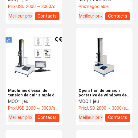
Prix:
USD 2000 ~ 3000/set
Prix:
négociable
Meilleur prix
Contacts
Meilleur prix
Contacts
Machines d'essai de
Opération de tension
tension de cuir simple de
portative de Windows de
colonne 2KN avec
machine d'essai
MOQ:
1 jeu
MOQ:
1 jeu
l'affichage de micro-
d'ordinateur d'AC220 V
Prix:
USD 2000 ~ 3000/set
Prix:
USD 2000 ~ 3000/set
ordinateur
Meilleur prix
Contacts
Meilleur prix
Contacts