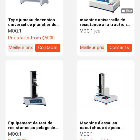
thermomètre infrarouge médical
Type jumeau de tension
machine universelle de
universel de plancher de
résistance à la traction
Benchtop de colonnes de
de moteur servo de
MOQ:
1
MOQ:
1 jeu
machine d'essai 2000KN
machine d'essai 100KN
Prix:
starts from $5000
avec la précision 0,5
Meilleur prix
Contacts
Meilleur prix
Contacts
Équipement de test de
Machine d'essai en
résistance au pelage de
caoutchouc de peau
machine d'essai à la
d'équipement de test de
MOQ:
1
MOQ:
1
traction d'affichage
résistance à la traction