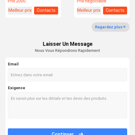
Prix:
2000
Prix:
négociable
numérique pour le
d'utilisation de Liyi
plastique en caoutchouc
Meilleur prix
Contacts
Meilleur prix
Contacts
Regardez plus
Laisser Un Message
Nous Vous Répondrons Rapidement
Email
Exigence
Continuer