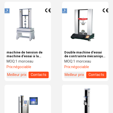
machine de tension de
Double machine d'essai
machine d'essai à la
de contrainte mécanique
traction de câble de
de colonne AC220V avec
MOQ:
1 morceau
MOQ:
1 morceau
moteur à courant
la haute vis précise de
Prix:
négociable
Prix:
négociable
alternatif De machine
boule
d'essai de la capacité
Meilleur prix
Contacts
Meilleur prix
Contacts
250KG