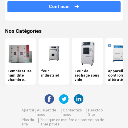
Continuer
Machine d'essai traction
Machine d'essai universelle
Nos Catégories
équipement d'essai en plastique
Équipement d'essai en caoutchouc
Chambre de Test sel Spray
Équipement d'essai de paquet
Température
four
Four de
appareil d
humidité
industriel
séchage sous
contrôle d
instruments de papier d'essai
chambre
vide
altération
d'essai
superficiel
par les ag
équipement d'essai de textile
accéléré U
machine d'essai de dureté
Aperçu
Au sujet de
Contactez-
Desktop
nous
nous
Site
Équipement d'essai adhésif
Plan du
Politique en matière de protection de
site
la vie privée
Instruments de mesure optiques