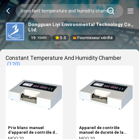
Dongguan Liyi Environmental Technology Co.,
Ltd.
19
5.0
Fournisseur vérifié
YEARS
Constant Temperature And Humidity Chamber
(120)
Prix blanc manuel
Appareil de contrôle
d'appareil de contrôle de
manuel de dureté de la
dureté du comprimé YD-2
Tablette YD-2/3 de haute
MOQ:
20
MOQ:
20