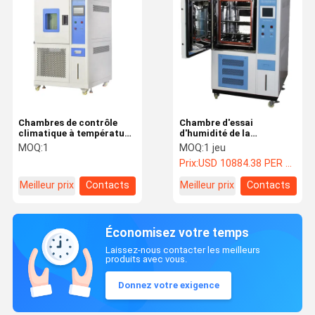
Chambres de contrôle
Chambre d'essai
climatique à température
d'humidité de la
et humidité stables
température constante
MOQ:
1
MOQ:
1 jeu
d'affichage à cristaux
Prix:
USD 10884.38 PER SET
liquides/équipement essai
concernant
Meilleur prix
Contacts
Meilleur prix
Contacts
l'environnement
Économisez votre temps
Laissez-nous contacter les meilleurs
produits avec vous.
Donnez votre exigence