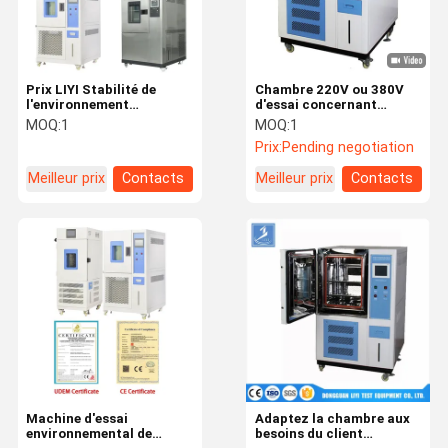
Prix LIYI Stabilité de
Chambre 220V ou 380V
l'environnement
d'essai concernant
Température Contrôle du
l'environnement de la
MOQ:
1
MOQ:
1
climat Humidité
température d'humidité
Prix:
Pending negotiation
Simulation Banc d'essai
de stabilité de Liyi
Chambre d'essai
Meilleur prix
Contacts
Meilleur prix
Contacts
environnementale Prix
À La Maison
Produits
Vidéos
À Propos De
Nous
Machine d'essai
Adaptez la chambre aux
environnemental de
besoins du client