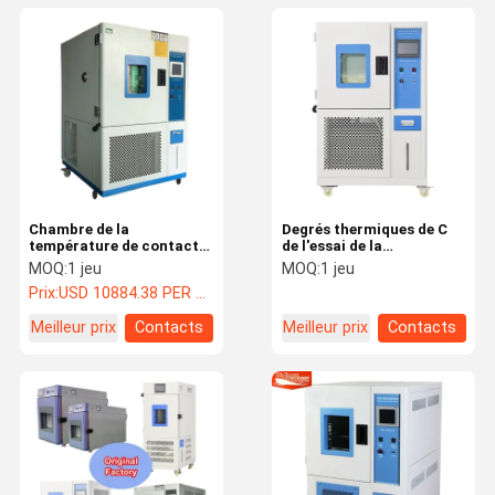
Chambre de la
Degrés thermiques de C
température de contact
de l'essai de la
de micro-ordinateur de
température d'humidité
MOQ:
1 jeu
MOQ:
1 jeu
haute précision et d'essai
de climat
Prix:
USD 10884.38 PER SET
d'humidité
environnemental de
chambre -80 à +190
Meilleur prix
Contacts
Meilleur prix
Contacts