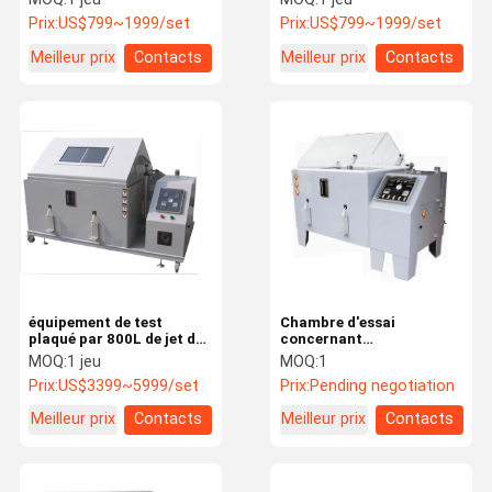
de PVC
test de brouillard du sel
Prix:
US$799~1999/set
Prix:
US$799~1999/set
108L/270L
Meilleur prix
Contacts
Meilleur prix
Contacts
équipement de test
Chambre d'essai
plaqué par 800L de jet de
concernant
sel d'acide acétique pour
l'environnement de
MOQ:
1 jeu
MOQ:
1
l'acier inoxydable
résistance à la corrosion/
Prix:
US$3399~5999/set
Prix:
Pending negotiation
équipement de test
acides de corrosion jet de
Meilleur prix
Contacts
Meilleur prix
Contacts
sel