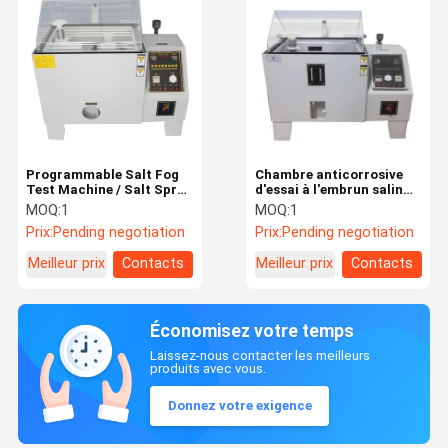
Programmable Salt Fog
Chambre anticorrosive
Test Machine / Salt Spray
d'essai à l'embrun salin
Test Equipment 270L
d'équipement/d'essai à
MOQ:
1
MOQ:
1
l'embrun salin
Prix:
Pending negotiation
Prix:
Pending negotiation
Meilleur prix
Contacts
Meilleur prix
Contacts
Économisez votre temps
Laissez-nous contacter les meilleurs
produits avec vous.
Donnez votre exigence