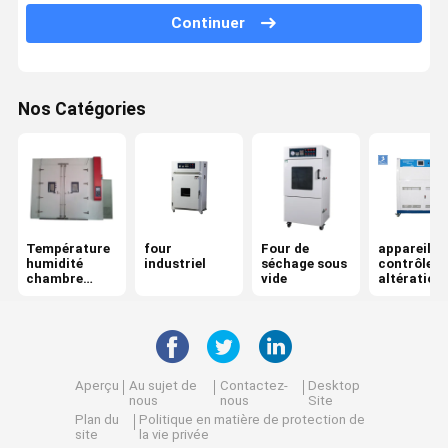
Continuer
Machine d'essai traction
Machine d'essai universelle
Nos Catégories
équipement d'essai en plastique
Équipement d'essai en caoutchouc
Chambre de Test sel Spray
Équipement d'essai de paquet
Température
four
Four de
appareil d
humidité
industriel
séchage sous
contrôle d
instruments de papier d'essai
chambre
vide
altération
d'essai
superficiel
par les ag
équipement d'essai de textile
accéléré U
machine d'essai de dureté
Aperçu
Au sujet de
Contactez-
Desktop
nous
nous
Site
Équipement d'essai adhésif
Plan du
Politique en matière de protection de
site
la vie privée
Instruments de mesure optiques