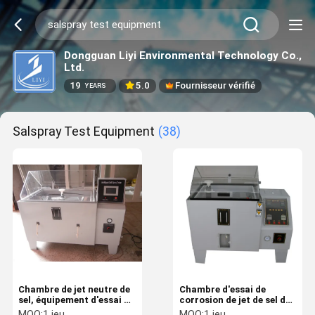
Dongguan Liyi Environmental Technology Co.,
Ltd.
19
5.0
Fournisseur vérifié
YEARS
Salspray Test Equipment
(38)
Chambre de jet neutre de
Chambre d'essai de
sel, équipement d'essai de
corrosion de jet de sel de
corrosion de revêtement
jet de sel, équipement de
MOQ:
1 jeu
MOQ:
1 jeu