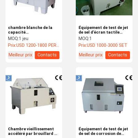
chambre blanche de la
Équipement de test de jet
capacité
de sel d'écran tactile
90cm*60cm*50cm de
d'affichage à cristaux
MOQ:
1 jeu
MOQ:
1
l'équipement de test 270L
liquides pour l'essai
Prix:
USD 1200-1800 PER SET
Prix:
USD 1000-3000 SET
de jet de sel de PVC 220v
environnemental avec le
prix usine
Meilleur prix
Contacts
Meilleur prix
Contacts
À La Maison
Produits
Vidéos
À Propos De
Nous
Chambre vieillissement
Équipement de test de jet
accéléré par brouillard de
de sel de corrosion de