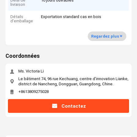
Délai de
10 jours ouvrables
livraison
Détails
Exportation standard cas en bois
d'emballage
Regardez plus
Coordonnées
Ms. Victoria Li
Le bâtiment 74, 96 rue Kechuang, centre d'innovation Lianke,
district de Nancheng, Dongguan, Guangdong, Chine.
+8613809275028
Contactez