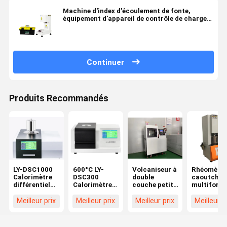
Machine d'index d'écoulement de fonte,
équipement d'appareil de contrôle de charge
de point, plastique d'ApplyingTo
Continuer
Produits Recommandés
LY-DSC1000
600°C LY-
Volcaniseur à
Rhéomètre
Calorimètre
DSC300
double
caoutchou
différentiel
Calorimètre
couche petit
multifonct
de balayage
différentiel à
plat Machine
de Rotorle
Température
balayage DSC
de presse à
de gestion
Meilleur prix
Meilleur prix
Meilleur prix
Meilleur p
1150°C
chaud pour
par
plastique
ordinateur
Liyi