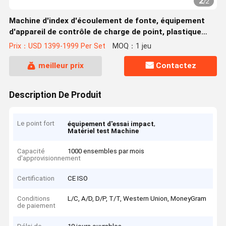
2
/
2
Machine d'index d'écoulement de fonte, équipement
d'appareil de contrôle de charge de point, plastique
d'ApplyingTo
Prix：USD 1399-1999 Per Set
MOQ：1 jeu
meilleur prix
Contactez
Description De Produit
Le point fort
,
équipement d'essai impact
Matériel test Machine
Capacité
1000 ensembles par mois
d'approvisionnement
Certification
CE ISO
Conditions
L/C, A/D, D/P, T/T, Western Union, MoneyGram
de paiement