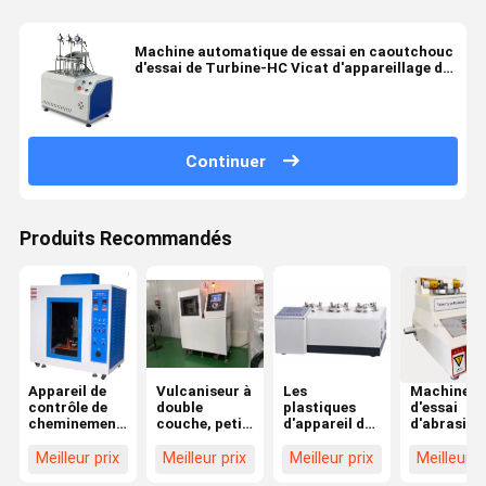
Machine automatique de essai en caoutchouc
d'essai de Turbine-HC Vicat d'appareillage de
Liyi
Continuer
Produits Recommandés
Appareil de
Vulcaniseur à
Les
Machine
contrôle de
double
plastiques
d'essai
cheminement
couche, petit
d'appareil de
d'abrasion
actuel d'index
et plat, pour
contrôle de
Liyi Taber
de fuite
caoutchouc
perméation
Oscillatin
Meilleur prix
Meilleur prix
Meilleur prix
Meilleur p
comparative
de LIYI
Abrasion