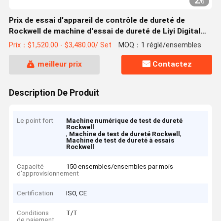
2
/
6
Prix de essai d'appareil de contrôle de dureté de
Rockwell de machine d'essai de dureté de Liyi Digital
Rockwell
Prix：$1,520.00 - $3,480.00/ Set
MOQ：1 réglé/ensembles
meilleur prix
Contactez
Description De Produit
Le point fort
Machine numérique de test de dureté
Rockwell
,
,
Machine de test de dureté Rockwell
Machine de test de dureté à essais
Rockwell
Capacité
150 ensembles/ensembles par mois
d'approvisionnement
Certification
ISO, CE
Conditions
T/T
de paiement