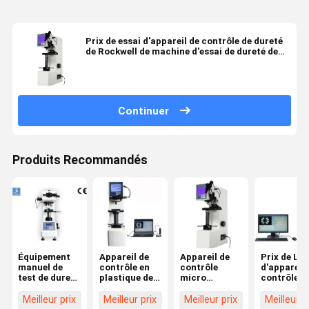
Prix de essai d'appareil de contrôle de dureté
de Rockwell de machine d'essai de dureté de
Liyi Digital Rockwell
Continuer
Produits Recommandés
Équipement
Appareil de
Appareil de
Prix de Liyi
manuel de
contrôle en
contrôle
d'appareil 
test de dureté
plastique de
micro
contrôle
de tourelle
dureté de
universel de
Brinell de
Micro Vickers
Rockwell des
dureté de Liyi
dureté de
Meilleur prix
Meilleur prix
Meilleur prix
Meilleur p
avec écran
prix en métal
Rockwell
Digital de