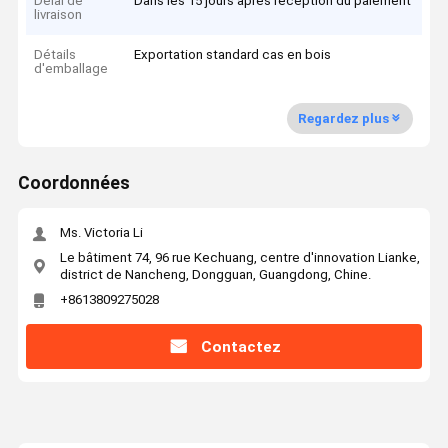
Délai de
Dans les 15 jours après réception du paiement
livraison
Détails
Exportation standard cas en bois
d'emballage
Regardez plus
Coordonnées
Ms. Victoria Li
Le bâtiment 74, 96 rue Kechuang, centre d'innovation Lianke,
district de Nancheng, Dongguan, Guangdong, Chine.
+8613809275028
Contactez