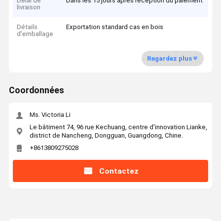
Délai de
Dans les 15 jours après réception du paiement
livraison
Détails
Exportation standard cas en bois
d'emballage
Regardez plus
Coordonnées
Ms. Victoria Li
Le bâtiment 74, 96 rue Kechuang, centre d'innovation Lianke,
district de Nancheng, Dongguan, Guangdong, Chine.
+8613809275028
Contactez