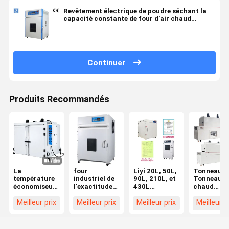
Revêtement électrique de poudre séchant la
capacité constante de four d'air chaud
industrielle
Continuer
Produits Recommandés
La
four
Liyi 20L, 50L,
Tonneau Li
température
industriel de
90L, 210L, et
Tonneau à 
économiseuse
l'exactitude
430L
chaud
d'énergie
0.3C avec la
Utilisation de
continu
d'appareil de
protection
laboratoire
Tonneau d
Meilleur prix
Meilleur prix
Meilleur prix
Meilleur p
contrôle de
finie de la
programmable
séchage d
congélateur
température
four sous vide
durcissem
de promenade
four à
Tonneau à