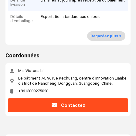
Délai de
Dans les 15 jours après réception du paiement
livraison
Détails
Exportation standard cas en bois
d'emballage
Regardez plus
Coordonnées
Ms. Victoria Li
Le bâtiment 74, 96 rue Kechuang, centre d'innovation Lianke,
district de Nancheng, Dongguan, Guangdong, Chine.
+8613809275028
Contactez