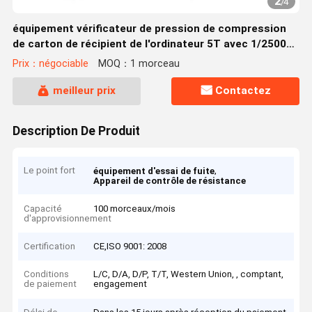
2
/
4
équipement vérificateur de pression de compression
de carton de récipient de l'ordinateur 5T avec 1/250000
résolution
Prix：négociable
MOQ：1 morceau
meilleur prix
Contactez
Description De Produit
Le point fort
,
équipement d'essai de fuite
Appareil de contrôle de résistance
Capacité
100 morceaux/mois
d'approvisionnement
Certification
CE,ISO 9001: 2008
Conditions
L/C, D/A, D/P, T/T, Western Union, , comptant,
de paiement
engagement