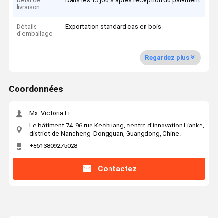
Délai de
Dans les 15 jours après réception du paiement
livraison
Détails
Exportation standard cas en bois
d'emballage
Regardez plus
Coordonnées
Ms. Victoria Li
Le bâtiment 74, 96 rue Kechuang, centre d'innovation Lianke,
district de Nancheng, Dongguan, Guangdong, Chine.
+8613809275028
Contactez