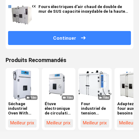
Fours électriques d'air chaud de double de
mur de SUS capacité inoxydable de la haute
température 1792L
Continuer
Produits Recommandés
Séchage
Étuve
Four
Adaptez le
industriel
électronique
industriel de
four aux
Oven With
de circulation
tension
besoins du
Accuracy
d'air chaud de
d'OEM d'ODM
client
±0.3
laboratoire
de machine
climatique
Meilleur prix
Meilleur prix
Meilleur prix
Meilleur p
150℃-500℃
de grande
d'essai de 300
chaud
de circulation
taille avec le
degrés grand
constant d
d'air chaud de
contrôleur de
porte à de