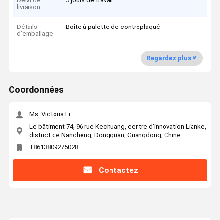
Délai de
5 jours de travail
livraison
Détails
Boîte à palette de contreplaqué
d'emballage
Regardez plus
Coordonnées
Ms. Victoria Li
Le bâtiment 74, 96 rue Kechuang, centre d'innovation Lianke,
district de Nancheng, Dongguan, Guangdong, Chine.
+8613809275028
Contactez