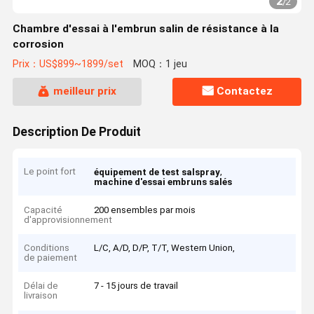
2
/
2
Chambre d'essai à l'embrun salin de résistance à la
corrosion
Prix：US$899~1899/set
MOQ：1 jeu
meilleur prix
Contactez
Description De Produit
Le point fort
,
équipement de test salspray
machine d'essai embruns salés
Capacité
200 ensembles par mois
d'approvisionnement
Conditions
L/C, A/D, D/P, T/T, Western Union,
de paiement
Délai de
7 - 15 jours de travail
livraison