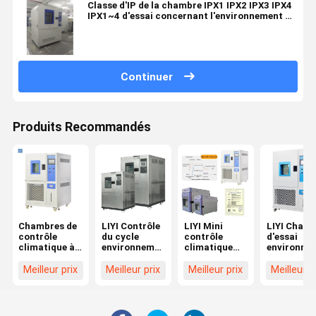
Classe d'IP de la chambre IPX1 IPX2 IPX3 IPX4
IPX1~4 d'essai concernant l'environnement de
jet de pluie de fuite d'eau
Continuer
Produits Recommandés
Chambres de
LIYI Contrôle
LIYI Mini
LIYI Cham
contrôle
du cycle
contrôle
d'essai
climatique à
environnemental
climatique
environne
température
constant
chambre de
programm
et humidité
Chambre
température
Chambre
Meilleur prix
Meilleur prix
Meilleur prix
Meilleur p
stables
climatique à
et d'humidité
d'essai
haute et
petite
d'impact
basse
chambre
Températu
température
d'humidité
humidité