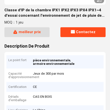
2
/
2
Classe d'IP de la chambre IPX1 IPX2 IPX3 IPX4 IPX1~4
d'essai concernant l'environnement de jet de pluie de
fuite d'eau
MOQ：1 jeu
meilleur prix
Contactez
Description De Produit
Le point fort
,
pièce environnementale
armoire environnementale
Capacité
Jeux de 300 par mois
d'approvisionnement
Certification
CE
Détails
CAS EN BOIS
d'emballage