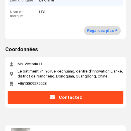
Lieu d'origine
La Chine
Nom de
LIYI
marque
Regardez plus
Coordonnées
Ms. Victoria Li
Le bâtiment 74, 96 rue Kechuang, centre d'innovation Lianke,
district de Nancheng, Dongguan, Guangdong, Chine.
+8613809275028
Contactez