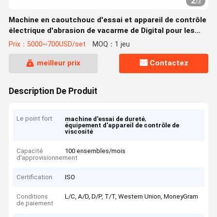
2
/
3
Machine en caoutchouc d'essai et appareil de contrôle
électrique d'abrasion de vacarme de Digital pour les
matériaux divers avec le prix usine
Prix：5000~700USD/set
MOQ：1 jeu
meilleur prix
Contactez
Description De Produit
Le point fort
,
machine d'essai de dureté
équipement d'appareil de contrôle de
viscosité
Capacité
100 ensembles/mois
d'approvisionnement
Certification
ISO
Conditions
L/C, A/D, D/P, T/T, Western Union, MoneyGram
de paiement