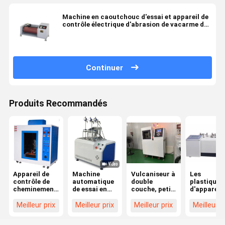
Machine en caoutchouc d'essai et appareil de
contrôle électrique d'abrasion de vacarme de
Digital pour les matériaux divers avec le prix
usine
Continuer
Produits Recommandés
Appareil de
Machine
Vulcaniseur à
Les
contrôle de
automatique
double
plastiques
cheminement
de essai en
couche, petit
d'appareil 
actuel d'index
caoutchouc
et plat, pour
contrôle d
de fuite
d'essai de
caoutchouc
perméatio
Meilleur prix
Meilleur prix
Meilleur prix
Meilleur p
comparative
Turbine-HC
de LIYI
de Liyi
Vicat
l'analyseur