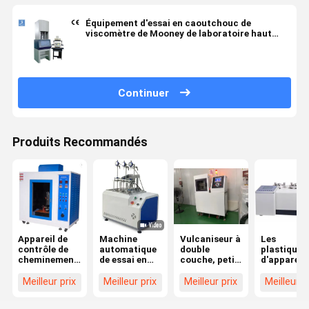
Équipement d'essai en caoutchouc de
viscomètre de Mooney de laboratoire haut
précis
Continuer
Produits Recommandés
Appareil de
Machine
Vulcaniseur à
Les
contrôle de
automatique
double
plastiques
cheminement
de essai en
couche, petit
d'appareil 
actuel d'index
caoutchouc
et plat, pour
contrôle d
de fuite
d'essai de
caoutchouc
perméatio
Meilleur prix
Meilleur prix
Meilleur prix
Meilleur p
comparative
Turbine-HC
de LIYI
de Liyi
Vicat
l'analyseur